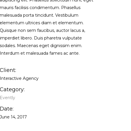
adipiscing elit. Phasellus sollicitudin nunc eget
mauris facilisis condimentum. Phasellus
malesuada porta tincidunt. Vestibulum
elementum ultrices diam et elementum.
Quisque non sem faucibus, auctor lacus a,
imperdiet libero. Duis pharetra vulputate
sodales. Maecenas eget dignissim enim.
Interdum et malesuada fames ac ante.
Client:
Interactive Agency
Category:
Evently
Date:
June 14, 2017