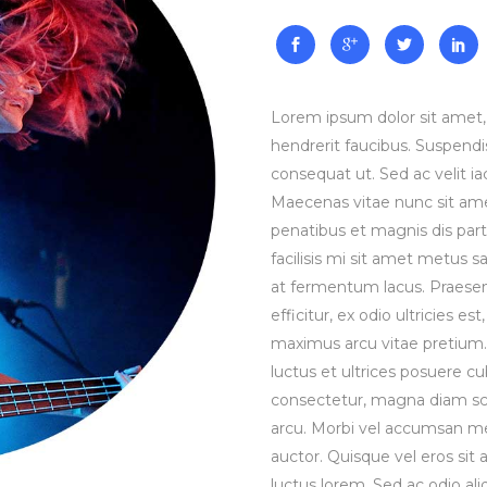
Lorem ipsum dolor sit amet, 
hendrerit faucibus. Suspendis
consequat ut. Sed ac velit 
Maecenas vitae nunc sit amet 
penatibus et magnis dis part
facilisis mi sit amet metus s
at fermentum lacus. Praesen
efficitur, ex odio ultricies e
maximus arcu vitae pretium. 
luctus et ultrices posuere cu
consectetur, magna diam sce
arcu. Morbi vel accumsan met
auctor. Quisque vel eros sit
luctus lorem. Sed ac odio aliq