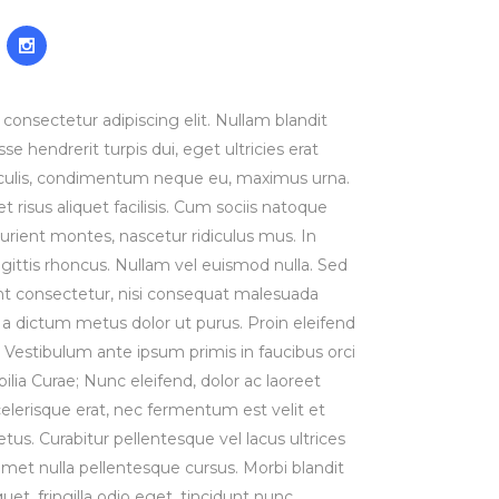
consectetur adipiscing elit. Nullam blandit
se hendrerit turpis dui, eget ultricies erat
iaculis, condimentum neque eu, maximus urna.
risus aliquet facilisis. Cum sociis natoque
urient montes, nascetur ridiculus mus. In
agittis rhoncus. Nullam vel euismod nulla. Sed
t consectetur, nisi consequat malesuada
st, a dictum metus dolor ut purus. Proin eleifend
Vestibulum ante ipsum primis in faucibus orci
bilia Curae; Nunc eleifend, dolor ac laoreet
lerisque erat, nec fermentum est velit et
us. Curabitur pellentesque vel lacus ultrices
 amet nulla pellentesque cursus. Morbi blandit
uet, fringilla odio eget, tincidunt nunc.