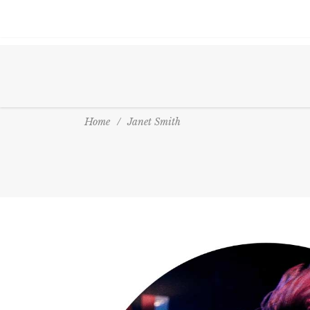
Home
/
Janet Smith