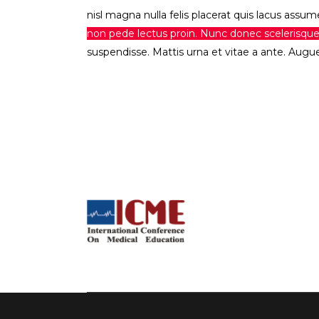
nisl magna nulla felis placerat quis lacus assume
non pede lectus proin. Nunc donec scelerisqu
suspendisse. Mattis urna et vitae a ante. Augue 