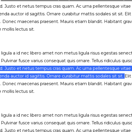
d id. Justo et netus tempus cras quam. Ac urna pellentesque vitae
enda auctor id sagittis. Ornare curabitur mattis sodales sit sit. E
. Donec maecenas praesent. Mauris etiam blandit. Habitant grav
mollis lectus sit.
ligula a id nec libero amet non metus ligula risus egestas senectu
 Pulvinar fusce varius consequat quis ornare. Tellus ridiculus qui
d id. Justo et netus tempus cras quam. Ac urna pellentesque vitae
nda auctor id sagittis. Ornare curabitur mattis sodales sit sit.
Eli
. Donec maecenas praesent. Mauris etiam blandit. Habitant grav
mollis lectus sit.
ligula a id nec libero amet non metus ligula risus egestas senectu
 Pulvinar fusce varius consequat quis ornare. Tellus ridiculus qui
d id. Justo et netus tempus cras quam. Ac urna pellentesque vitae