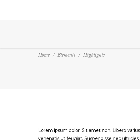
Home
/
Elements
/
Highlights
Lorem ipsum dolor. Sit amet non. Libero varius 
venenatis ut feugiat. Suspendisse nec ultricies