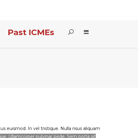
Past ICMEs
s euismod. In vel tristique. Nulla risus aliquam
sque. Ullamcorper pulvinar pede. Sem porta sit