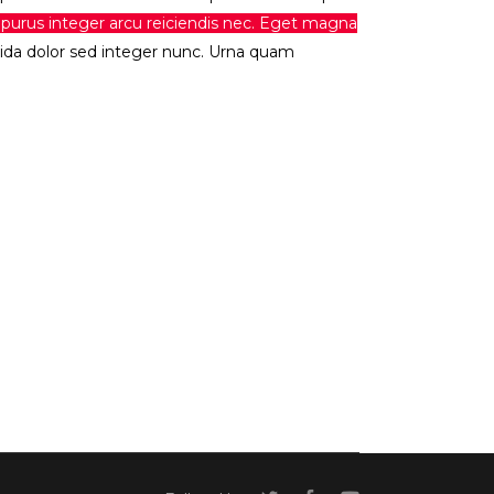
t purus integer arcu reiciendis nec. Eget magna
vida dolor sed integer nunc. Urna quam