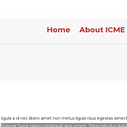
Home
About ICME
ligula a id nec libero amet non metus ligula risus egestas senectu
.
Pulvinar fusce varius consequat quis ornare. Tellus ridiculus qui