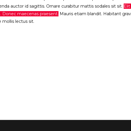
nda auctor id sagittis. Ornare curabitur mattis sodales sit sit.
Eli
e. Donec maecenas praesent.
Mauris etiam blandit. Habitant gra
mollis lectus sit.